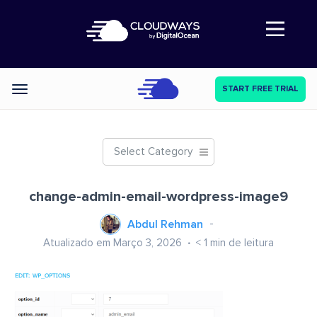
Abre a navegação
START FREE TRIAL
Categories
Select Category
change-admin-email-wordpress-image9
Abdul Rehman
Atualizado em Março 3, 2026
< 1
min de leitura