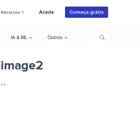
Acede
Começa grátis
Recursos
IA & ML
Outros
-image2
ura