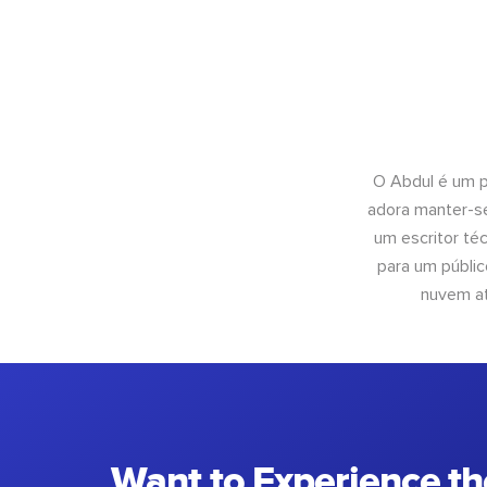
O Abdul é um pr
adora manter-se
um escritor té
para um públic
nuvem at
Want to Experience th