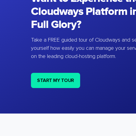
Cloudways Platform in
Full Glory?
Take a FREE guided tour of Cloudways and se
yourself how easily you can manage your ser
on the leading cloud-hosting platform.
START MY TOUR