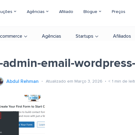
luções
Agências
Afiliado
Blogue
Preços
-commerce
Agências
Startups
Afiliados
-admin-email-wordpress
Abdul Rehman
Atualizado em Março 3, 2026
< 1
min de leit