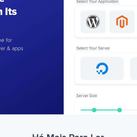
 Its
e for
ver & apps