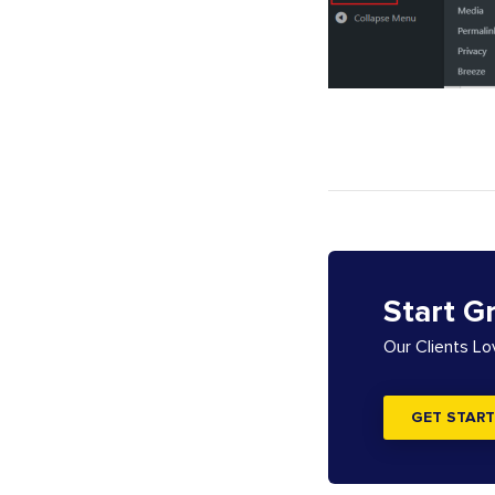
Start G
Our Clients L
GET START