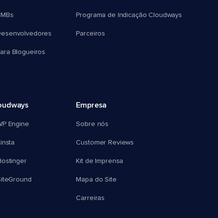
SMBs
Programa de Indicação Cloudways
esenvolvedores
Parceiros
ra Blogueiros
oudways
Empresa
WP Engine
Sobre nós
insta
Customer Reviews
ostinger
Kit de Imprensa
SiteGround
Mapa do Site
Carreiras