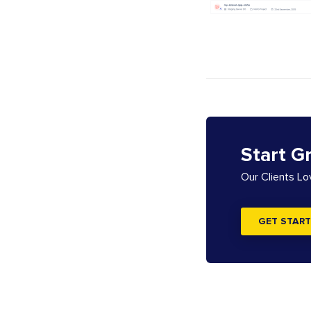
Start G
Our Clients L
GET START