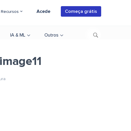
Acede
Começa grátis
Recursos
IA & ML
Outros
image11
ura