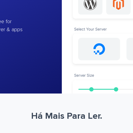
e for
ver & apps
Há Mais Para Ler.