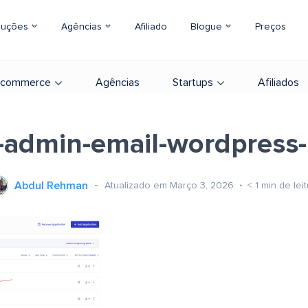
luções
Agências
Afiliado
Blogue
Preços
-commerce
Agências
Startups
Afiliados
-admin-email-wordpress-
Abdul Rehman
Atualizado em Março 3, 2026
< 1
min de leit