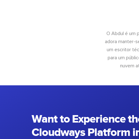
O Abdul é um pr
adora manter-se
um escritor té
para um públic
nuvem at
Want to Experience th
Cloudways Platform in