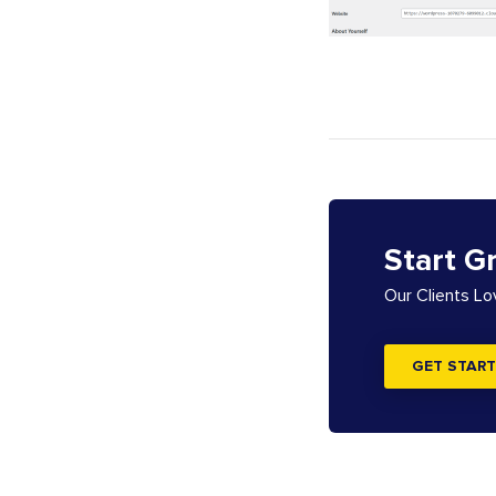
Start G
Our Clients L
GET START