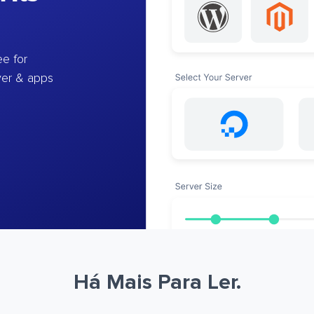
e for
ver & apps
Há Mais Para Ler.