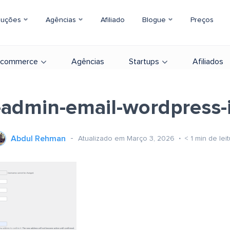
luções
Agências
Afiliado
Blogue
Preços
-commerce
Agências
Startups
Afiliados
admin-email-wordpress
Abdul Rehman
Atualizado em Março 3, 2026
< 1
min de leit