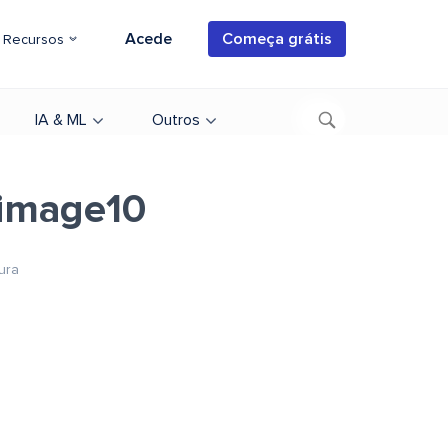
Acede
Começa grátis
Recursos
IA & ML
Outros
-image10
ura