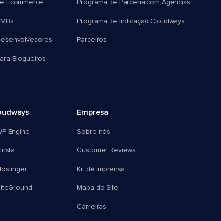
e Ecommerce
Programa de Parceria com Agências
SMBs
Programa de Indicação Cloudways
esenvolvedores
Parceiros
ra Blogueiros
oudways
Empresa
WP Engine
Sobre nós
insta
Customer Reviews
ostinger
Kit de Imprensa
SiteGround
Mapa do Site
Carreiras