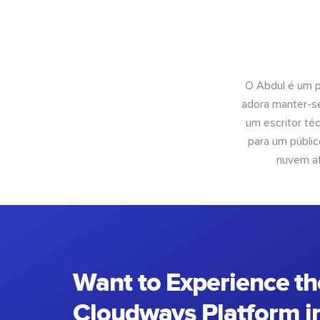
O Abdul é um pr
adora manter-se
um escritor té
para um públic
nuvem at
Want to Experience th
Cloudways Platform in