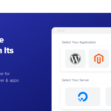
e
 Its
e for
ver & apps