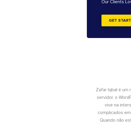
Our Clients L
GET START
Zafar Iqbal é um
servidor, o Wor
vive na inte
complicados em 
Quando não está