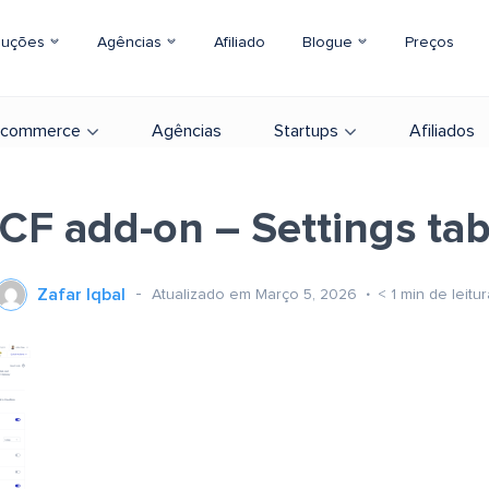
luções
Agências
Afiliado
Blogue
Preços
-commerce
Agências
Startups
Afiliados
CF add-on – Settings ta
Zafar Iqbal
Atualizado em Março 5, 2026
< 1
min de leitur