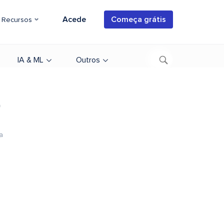
Acede
Começa grátis
Recursos
IA & ML
Outros
b
a