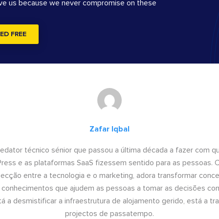
ove us because we never compromise on these
ED FREE
Zafar Iqbal
 redator técnico sénior que passou a última década a fazer com q
dPress e as plataformas SaaS fizessem sentido para as pessoas.
rsecção entre a tecnologia e o marketing, adora transformar conce
conhecimentos que ajudem as pessoas a tomar as decisões come
 a desmistificar a infraestrutura de alojamento gerido, está a tr
projectos de passatempo.