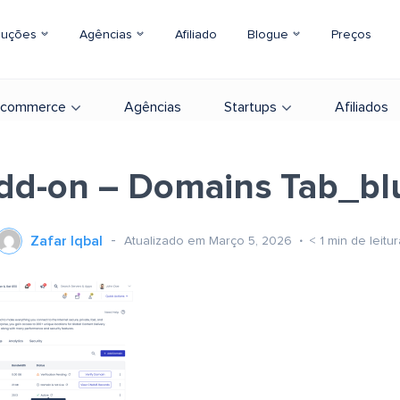
luções
Agências
Afiliado
Blogue
Preços
-commerce
Agências
Startups
Afiliados
dd-on – Domains Tab_bl
Zafar Iqbal
Atualizado em Março 5, 2026
< 1
min de leitur