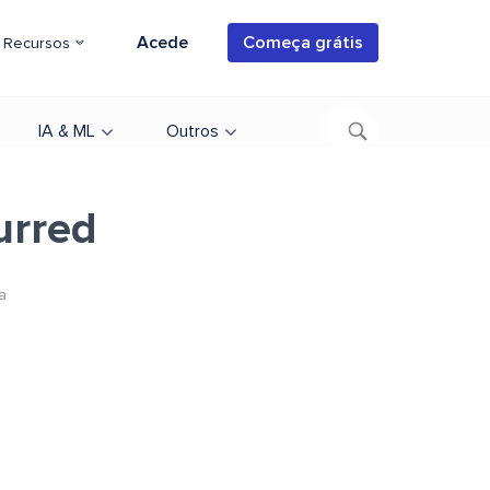
Acede
Começa grátis
Recursos
IA & ML
Outros
urred
a