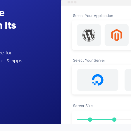
e
 Its
e for
ver & apps