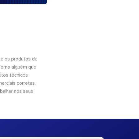
ue os produtos de
 Como alguém que
itos técnicos
rciais corretas.
abalhar nos seus