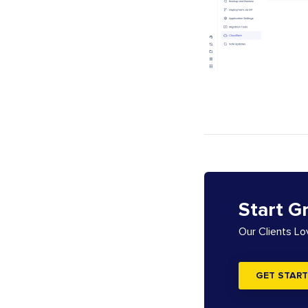
Start G
Our Clients L
GET START