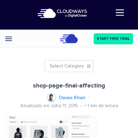
Abre a navegação
START FREE TRIAL
Categories
Select Category
shop-page-final-affecting
Owais Khan
Atualizado em Julho 11, 2016
< 1
min de leitura