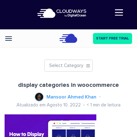
Abre a navegação
START FREE TRIAL
Categories
Select Category
display categories in woocommerce
Mansoor Ahmed Khan
Atualizado em Agosto 10, 2022
< 1
min de leitura