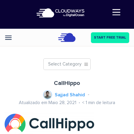
Abre a navegação
START FREE TRIAL
Categories
Select Category
CallHippo
Sajjad Shahid
Atualizado em Maio 28, 2021
< 1
min de leitura