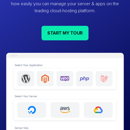
how easily you can manage your server & apps on the
leading cloud-hosting platform.
START MY TOUR