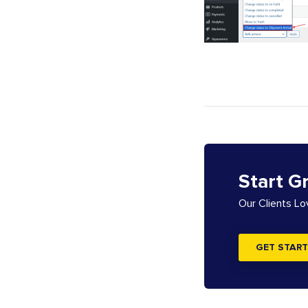
Start G
Our Clients L
GET START