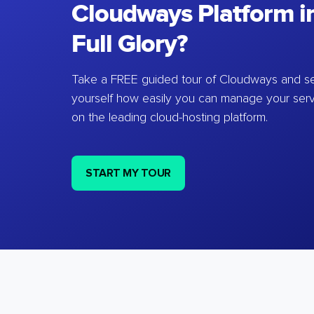
Cloudways Platform in
Full Glory?
Take a FREE guided tour of Cloudways and se
yourself how easily you can manage your ser
on the leading cloud-hosting platform.
START MY TOUR