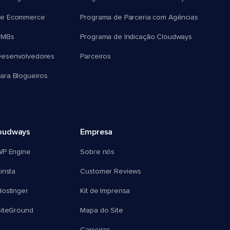
e Ecommerce
Programa de Parceria com Agências
SMBs
Programa de Indicação Cloudways
esenvolvedores
Parceiros
ra Blogueiros
oudways
Empresa
WP Engine
Sobre nós
insta
Customer Reviews
ostinger
Kit de Imprensa
SiteGround
Mapa do Site