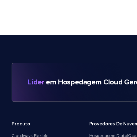
Líder
em Hospedagem Cloud Gere
Produto
Provedores De Nuve
Cloudways Flexible
Hospedagem DigitalOce