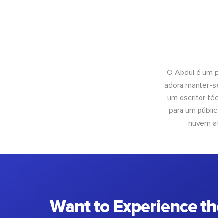
O Abdul é um pr
adora manter-se
um escritor té
para um públic
nuvem at
Want to Experience th