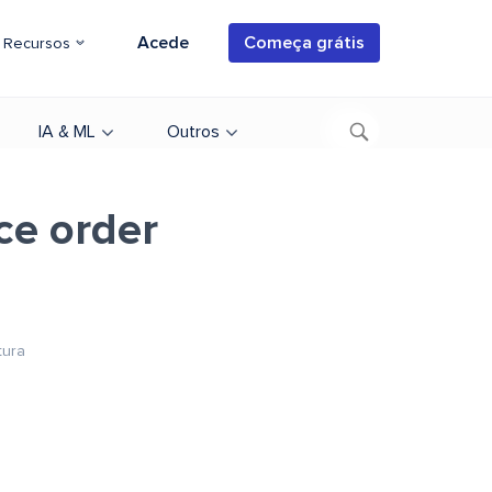
Acede
Começa grátis
Recursos
IA & ML
Outros
ce order
tura