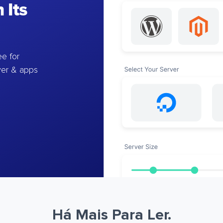
 Its
e for
ver & apps
Há Mais Para Ler.