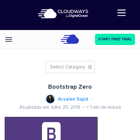
Abre a navegação
START FREE TRIAL
Categories
Select Category
Bootstrap Zero
Arsalan Sajid
Atualizado em Julho 29, 2019
< 1
min de leitura