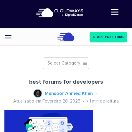
Abre a navegação
START FREE TRIAL
Categories
Select Category
best forums for developers
Mansoor Ahmed Khan
Atualizado em Fevereiro 28, 2025
< 1
min de leitura