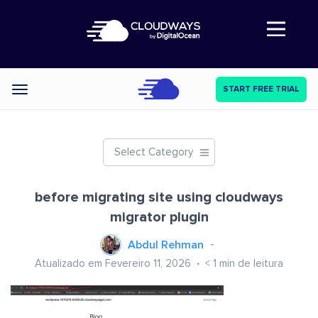
Abre a navegação
START FREE TRIAL
Categories
Select Category
before migrating site using cloudways
migrator plugin
Abdul Rehman
Atualizado em Fevereiro 11, 2026
< 1
min de leitura