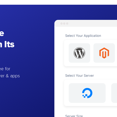
e
 Its
e for
ver & apps