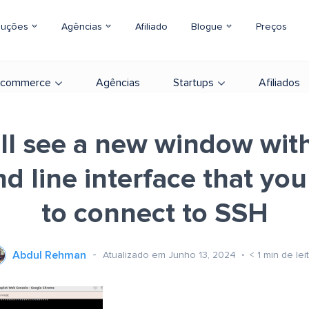
luções
Agências
Afiliado
Blogue
Preços
-commerce
Agências
Startups
Afiliados
ll see a new window wit
 line interface that you
to connect to SSH
Abdul Rehman
Atualizado em Junho 13, 2024
< 1
min de lei