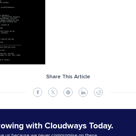
Share This Article
rowing with Cloudways Today.
ove us because we never compromise on these