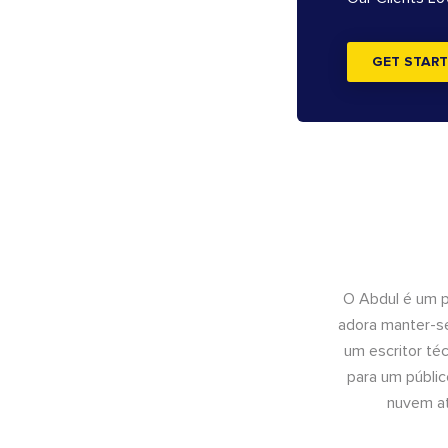
GET START
O Abdul é um pr
adora manter-se
um escritor té
para um públic
nuvem at