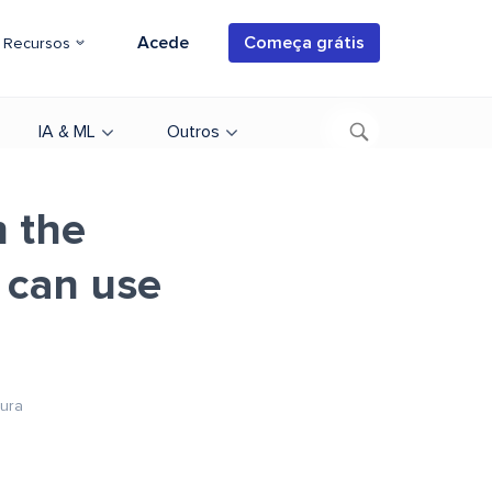
Acede
Começa grátis
Recursos
IA & ML
Outros
h the
 can use
tura