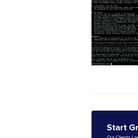
Start G
Our Clients L