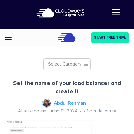
Abre a navegação
START FREE TRIAL
Categories
Select Category
Set the name of your load balancer and
create it
Abdul Rehman
Atualizado em Junho 13, 2024
< 1
min de leitura