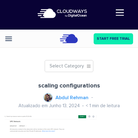
Abre a navegação
START FREE TRIAL
Categories
Select Category
scaling configurations
Abdul Rehman
Atualizado em Junho 13, 2024
< 1
min de leitura