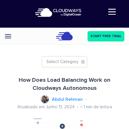
Abre a navegação
START FREE TRIAL
Categories
Select Category
How Does Load Balancing Work on
Cloudways Autonomous
Abdul Rehman
Atualizado em Junho 13, 2024
< 1
min de leitura