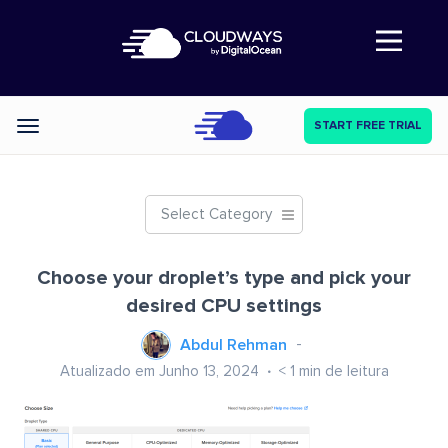
Abre a navegação
START FREE TRIAL
Categories
Select Category
Choose your droplet’s type and pick your
desired CPU settings
Abdul Rehman
Atualizado em Junho 13, 2024
< 1
min de leitura