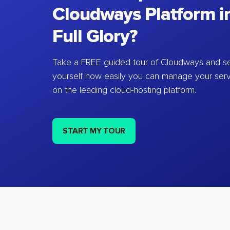
Cloudways Platform in
Full Glory?
Take a FREE guided tour of Cloudways and se
yourself how easily you can manage your ser
on the leading cloud-hosting platform.
START MY TOUR