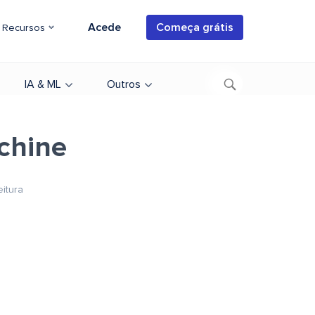
Acede
Começa grátis
Recursos
IA & ML
Outros
achine
eitura