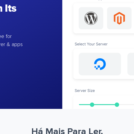
 Its
e for
ver & apps
Há Mais Para Ler.