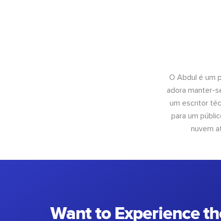
O Abdul é um pr
adora manter-se
um escritor té
para um públic
nuvem at
Want to Experience th