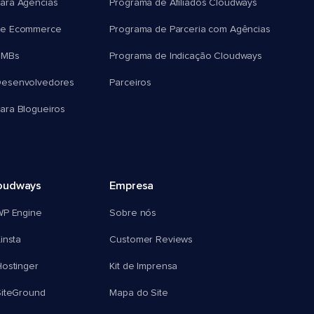
ara Agências
Programa de Afiliados Cloudways
e Ecommerce
Programa de Parceria com Agências
SMBs
Programa de Indicação Cloudways
esenvolvedores
Parceiros
ra Blogueiros
oudways
Empresa
WP Engine
Sobre nós
insta
Customer Reviews
ostinger
Kit de Imprensa
SiteGround
Mapa do Site