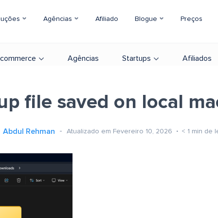
luções
Agências
Afiliado
Blogue
Preços
-commerce
Agências
Startups
Afiliados
p file saved on local m
Abdul Rehman
Atualizado em Fevereiro 10, 2026
< 1
min de l