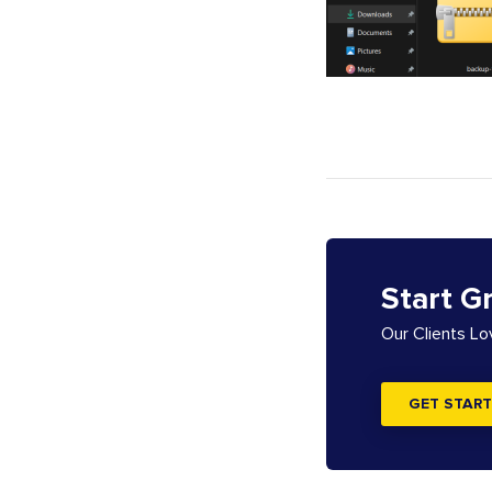
Start G
Our Clients L
GET START