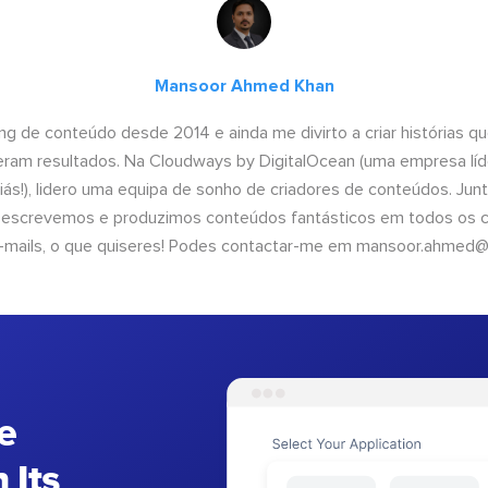
Mansoor Ahmed Khan
ng de conteúdo desde 2014 e ainda me divirto a criar histórias 
geram resultados. Na Cloudways by DigitalOcean (uma empresa líd
iás!), lidero uma equipa de sonho de criadores de conteúdos. Ju
, escrevemos e produzimos conteúdos fantásticos em todos os ca
e-mails, o que quiseres! Podes contactar-me em
mansoor.ahmed@
e
 Its