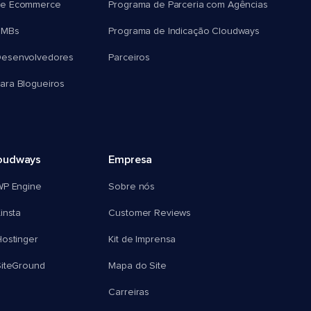
e Ecommerce
Programa de Parceria com Agências
SMBs
Programa de Indicação Cloudways
esenvolvedores
Parceiros
ra Blogueiros
oudways
Empresa
WP Engine
Sobre nós
insta
Customer Reviews
ostinger
Kit de Imprensa
SiteGround
Mapa do Site
Carreiras