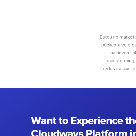
Estou no marketi
público-alvo e 
na nuvem, al
brainstorming
redes sociais, 
Want to Experience th
Cloudways Platform in