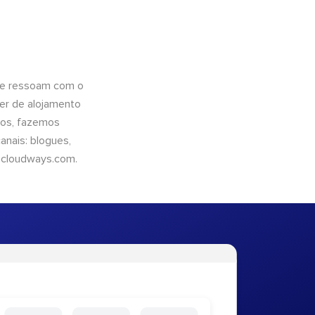
que ressoam com o
er de alojamento
ntos, fazemos
nais: blogues,
cloudways.com
.