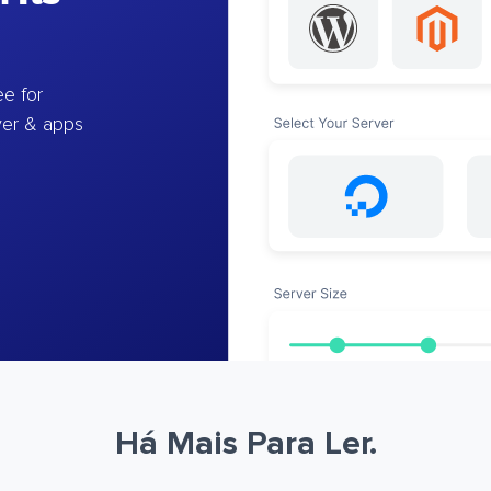
e for
ver & apps
Há Mais Para Ler.