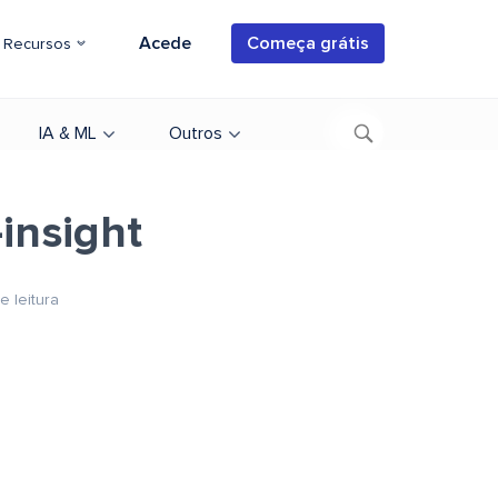
Acede
Começa grátis
Recursos
IA & ML
Outros
insight
e leitura