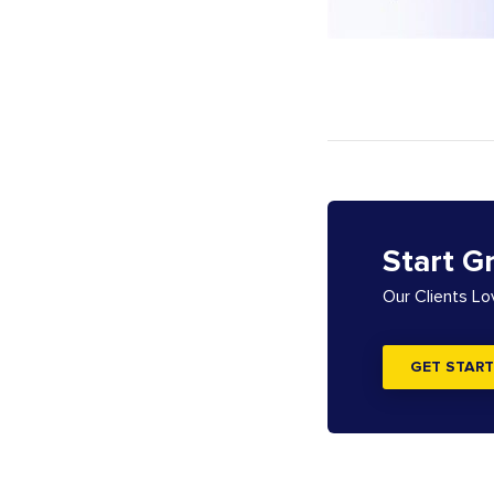
Start G
Our Clients L
GET START