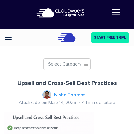
Abre a navegação
START FREE TRIAL
Categories
Select Category
Upsell and Cross-Sell Best Practices
Nisha Thomas
Atualizado em Maio 14, 2026
< 1
min de leitura