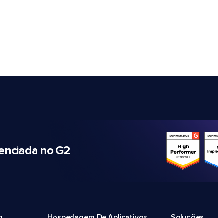
nciada no G2
m
Hospedagem De Aplicativos
Soluções