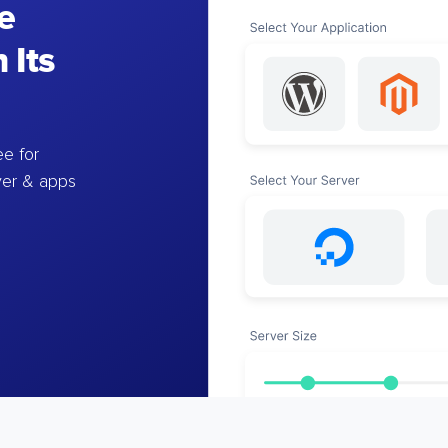
e
 Its
e for
ver & apps