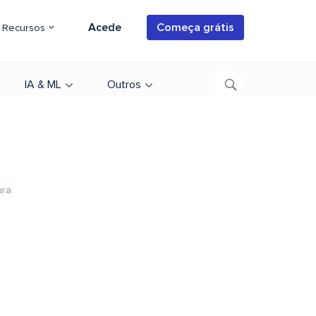
Acede
Começa grátis
Recursos
IA & ML
Outros
ura