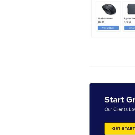
Start G
Our Clients L
GET START