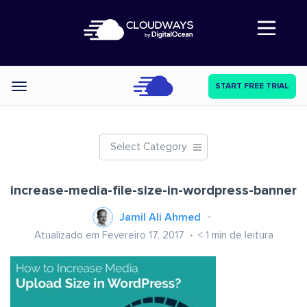
Abre a navegação
START FREE TRIAL
Categories
Select Category
increase-media-file-size-in-wordpress-banner
Jamil Ali Ahmed
Atualizado em Fevereiro 17, 2017
< 1
min de leitura