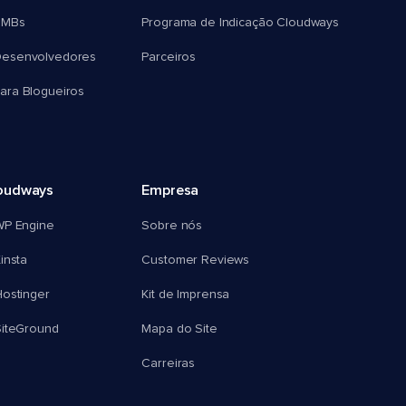
SMBs
Programa de Indicação Cloudways
esenvolvedores
Parceiros
ra Blogueiros
oudways
Empresa
WP Engine
Sobre nós
insta
Customer Reviews
ostinger
Kit de Imprensa
SiteGround
Mapa do Site
Carreiras