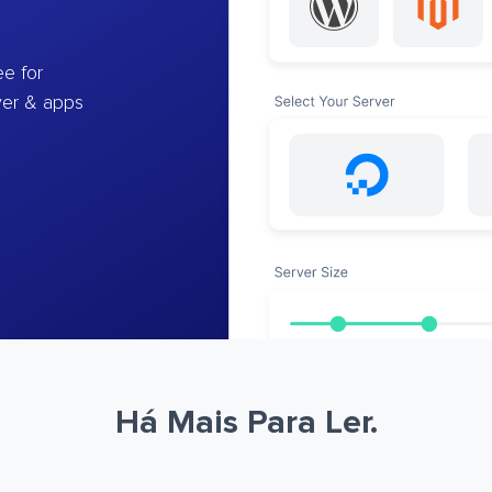
e for
ver & apps
Há Mais Para Ler.