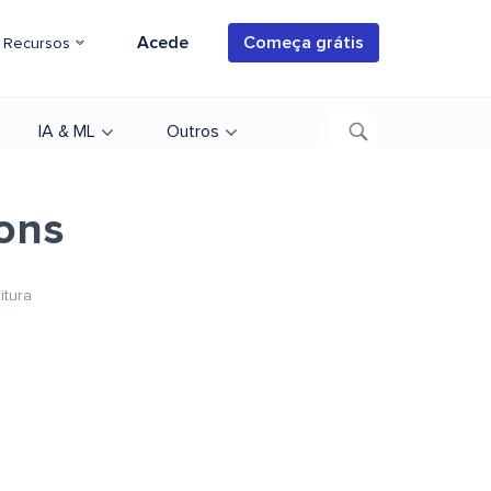
Acede
Começa grátis
Recursos
IA & ML
Outros
ons
itura