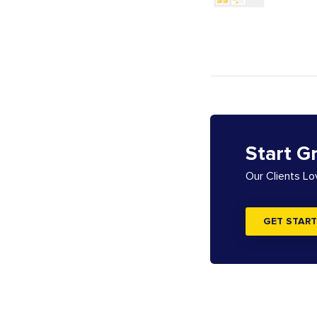
Start G
Our Clients L
GET START