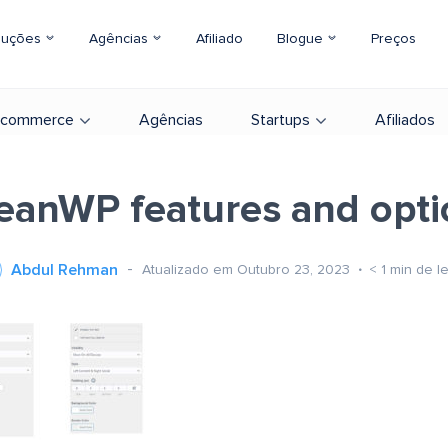
luções
Agências
Afiliado
Blogue
Preços
-commerce
Agências
Startups
Afiliados
eanWP features and opti
Abdul Rehman
Atualizado em Outubro 23, 2023
< 1
min de le