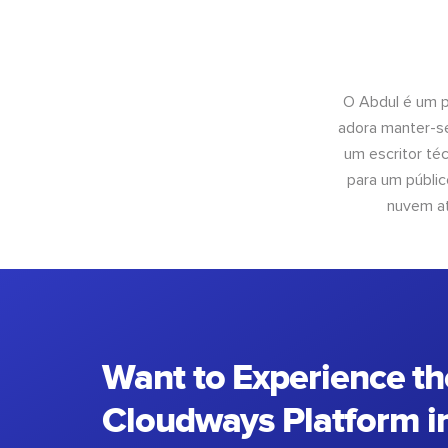
O Abdul é um pr
adora manter-se
um escritor té
para um públic
nuvem at
Want to Experience th
Cloudways Platform in