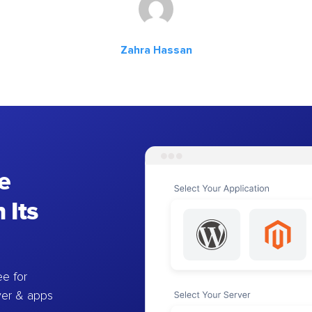
Zahra Hassan
e
 Its
e for
ver & apps