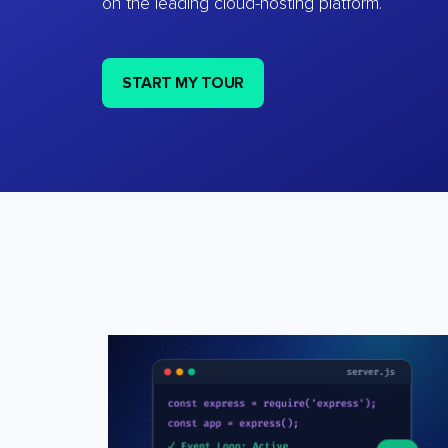
on the leading cloud-hosting platform.
START MY TOUR