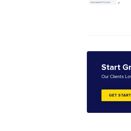
Start G
Our Clients L
GET START