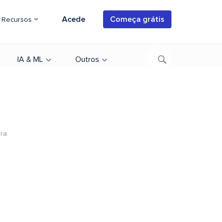
Acede
Começa grátis
Recursos
IA & ML
Outros
ura