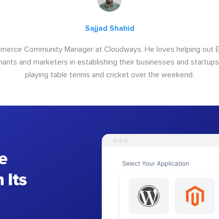
Sajjad Shahid
ommerce Community Manager at Cloudways. He loves helping out
ants and marketers in establishing their businesses and startups.
playing table tennis and cricket over the weekend.
e
 Its