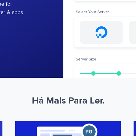
e for
ver & apps
Há Mais Para Ler.