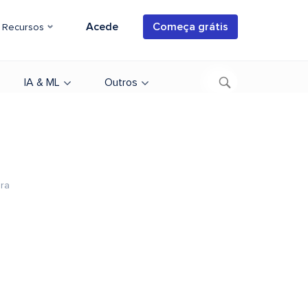
Acede
Começa grátis
Recursos
IA & ML
Outros
ura