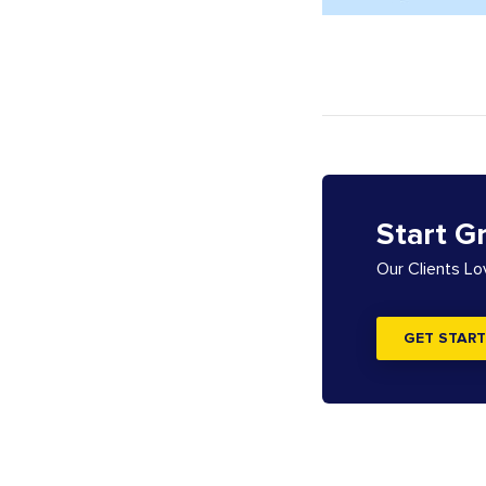
Start G
Our Clients L
GET START