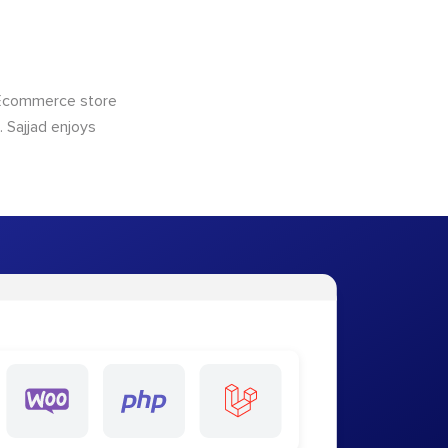
 Ecommerce store
 Sajjad enjoys