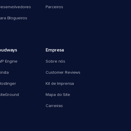
esenvolvedores
Parceiros
ra Blogueiros
oudways
Empresa
WP Engine
Sobre nós
insta
Customer Reviews
ostinger
Kit de Imprensa
SiteGround
Mapa do Site
Carreiras