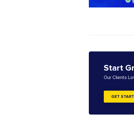
Start G
Our Clients L
GET START