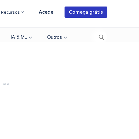
Acede
Começa grátis
Recursos
IA & ML
Outros
itura