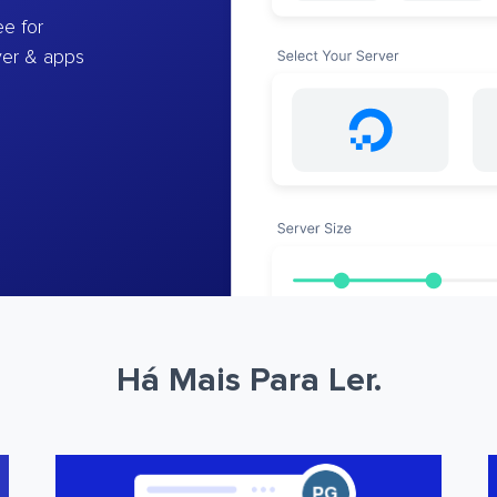
e for
ver & apps
Há Mais Para Ler.