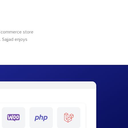
 Ecommerce store
 Sajjad enjoys