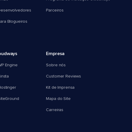
esenvolvedores
Parceiros
ra Blogueiros
oudways
Empresa
WP Engine
Sobre nós
insta
Customer Reviews
ostinger
Kit de Imprensa
SiteGround
Mapa do Site
Carreiras