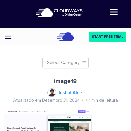
Abre a navegação
START FREE TRIAL
Categories
Select Category
image18
Inshal Ali
Atualizado em Dezembro 31, 2024
< 1
min de leitura