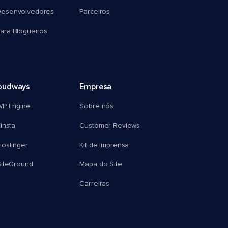
esenvolvedores
Parceiros
ra Blogueiros
oudways
Empresa
WP Engine
Sobre nós
insta
Customer Reviews
ostinger
Kit de Imprensa
SiteGround
Mapa do Site
Carreiras