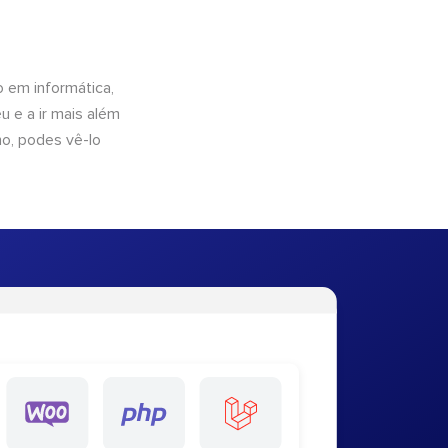
 em informática,
 e a ir mais além
ho, podes vê-lo