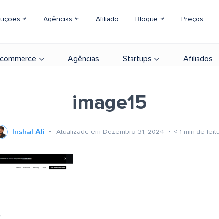
luções
Agências
Afiliado
Blogue
Preços
-commerce
Agências
Startups
Afiliados
image15
Inshal Ali
Atualizado em Dezembro 31, 2024
< 1
min de leit