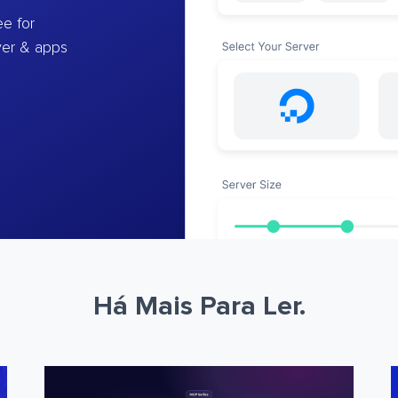
e for
ver & apps
Há Mais Para Ler.