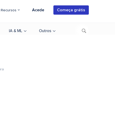
Acede
Começa grátis
Recursos
IA & ML
Outros
ura