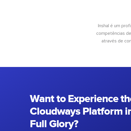
Inshal é um pro
competências de 
através de con
Want to Experience th
Cloudways Platform in
Full Glory?