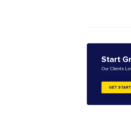
Start G
Our Clients L
GET START