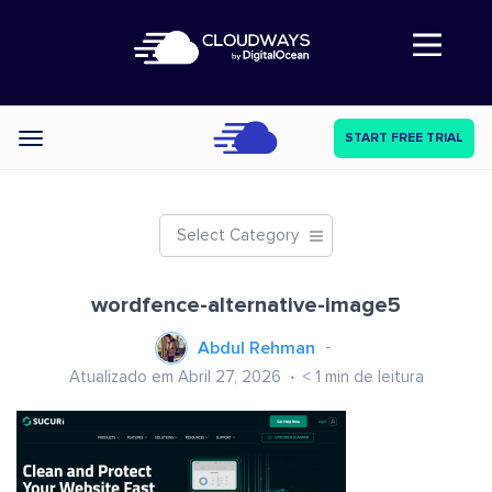
Abre a navegação
START FREE TRIAL
Categories
Select Category
wordfence-alternative-image5
Abdul Rehman
Atualizado em Abril 27, 2026
< 1
min de leitura