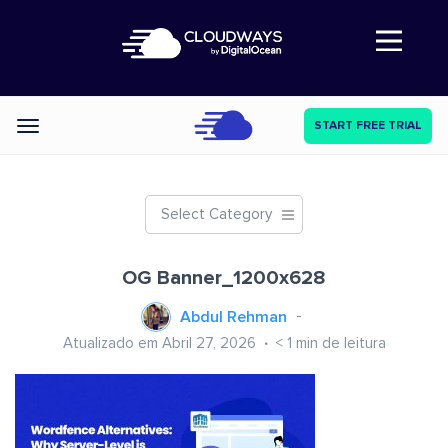
Abre a navegação
START FREE TRIAL
Categories
Select Category
OG Banner_1200x628
Abdul Rehman
Atualizado em Abril 27, 2026
< 1
min de leitura