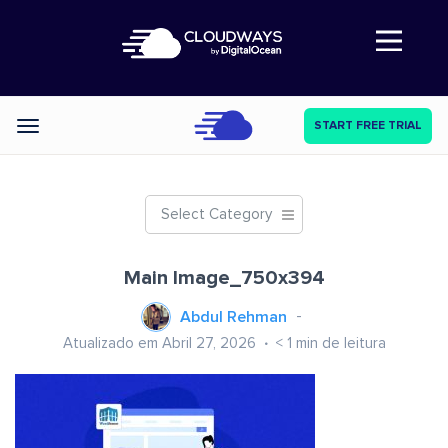
Abre a navegação
START FREE TRIAL
Categories
Select Category
Main Image_750x394
Abdul Rehman
Atualizado em Abril 27, 2026
< 1
min de leitura