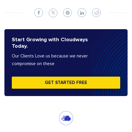
Start Growing with Cloudways
Today.
Our Clients Love us because we never
compromise on these
GET STARTED FREE