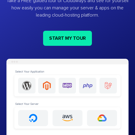
Take a FREE guided tour of Cloudways and see for yourself
how easily you can manage your server & apps on the
leading cloud-hosting platform.
START MY TOUR