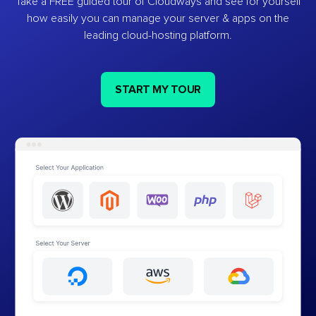
Take a FREE guided tour of Cloudways and see for yourself
how easily you can manage your server & apps on the
leading cloud-hosting platform.
START MY TOUR