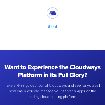
Saad
Want to Experience the Cloudways
Platform in Its Full Glory?
Take a FREE guided tour of Cloudways and see for yourself
how easily you can manage your server & apps on the
leading cloud-hosting platform.