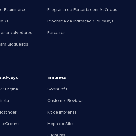
e Ecommerce
Programa de Parceria com Agências
SMBs
Programa de Indicação Cloudways
esenvolvedores
Parceiros
ra Blogueiros
oudways
Empresa
WP Engine
Sobre nós
insta
Customer Reviews
ostinger
Kit de Imprensa
SiteGround
Mapa do Site
Carreiras