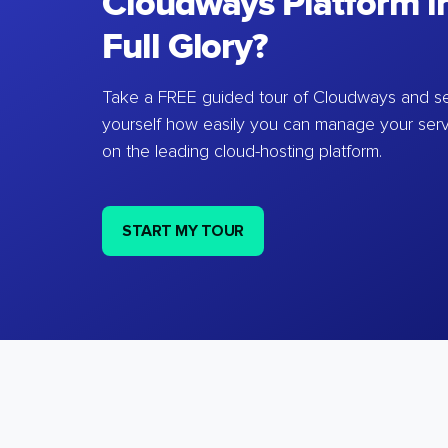
Cloudways Platform in
Full Glory?
Take a FREE guided tour of Cloudways and se
yourself how easily you can manage your ser
on the leading cloud-hosting platform.
START MY TOUR