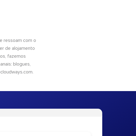
que ressoam com o
er de alojamento
ntos, fazemos
nais: blogues,
cloudways.com
.