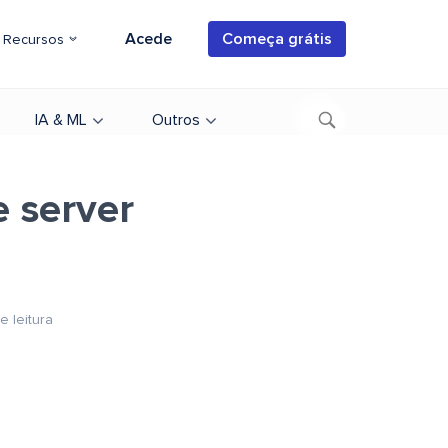
Acede
Começa grátis
Recursos
IA & ML
Outros
e server
e leitura