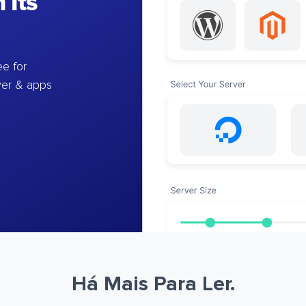
 Its
e for
ver & apps
Há Mais Para Ler.