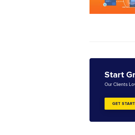
Start G
Our Clients L
GET START