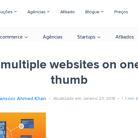
luções
Agências
Afiliado
Blogue
Preços
-commerce
Agências
Startups
Afiliados
multiple websites on on
thumb
ansoor Ahmed Khan
Atualizado em Janeiro 23, 2018
< 1
min d