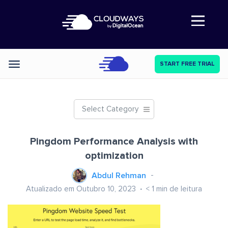
Abre a navegação
START FREE TRIAL
Categories
Select Category
Pingdom Performance Analysis with
optimization
Abdul Rehman
Atualizado em Outubro 10, 2023
< 1
min de leitura