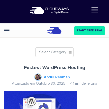
Abre a navegação
START FREE TRIAL
Categories
Select Category
Fastest WordPress Hosting
Abdul Rehman
Atualizado em Outubro 30, 2025
< 1
min de leitura