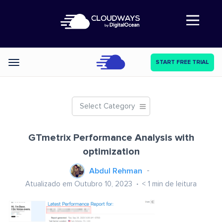
Abre a navegação
START FREE TRIAL
Categories
Select Category
GTmetrix Performance Analysis with
optimization
Abdul Rehman
Atualizado em Outubro 10, 2023
< 1
min de leitura