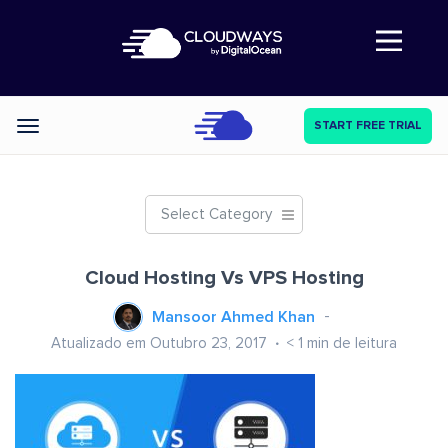
Abre a navegação
START FREE TRIAL
Categories
Select Category
Cloud Hosting Vs VPS Hosting
Mansoor Ahmed Khan
Atualizado em Outubro 23, 2017
< 1
min de leitura