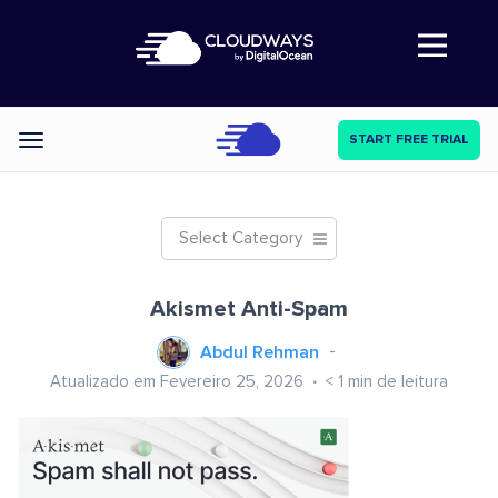
Abre a navegação
START FREE TRIAL
Categories
Select Category
Akismet Anti-Spam
Abdul Rehman
Atualizado em Fevereiro 25, 2026
< 1
min de leitura