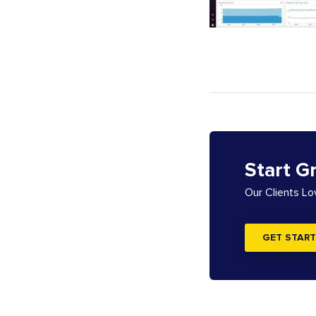
Start G
Our Clients L
GET START