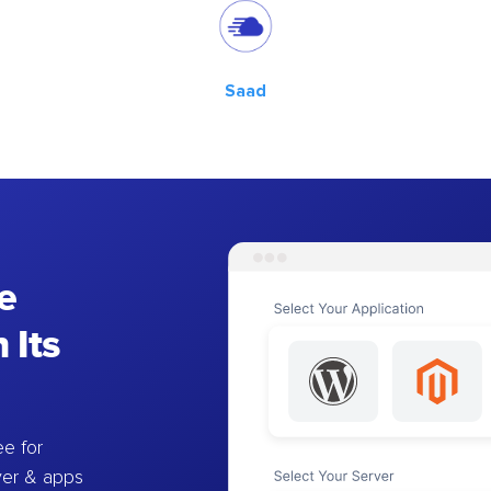
Saad
e
 Its
e for
ver & apps