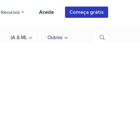
Acede
Começa grátis
Recursos
IA & ML
Outros