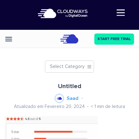
Abre a navegação
START FREE TRIAL
Categories
Select Category
Untitled
Saad
Atualizado em Fevereiro 20, 2024
< 1
min de leitura