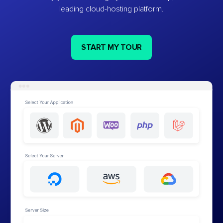
leading cloud-hosting platform.
START MY TOUR