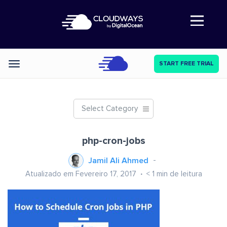
Abre a navegação
START FREE TRIAL
Categories
Select Category
php-cron-jobs
Jamil Ali Ahmed
Atualizado em Fevereiro 17, 2017
< 1
min de leitura