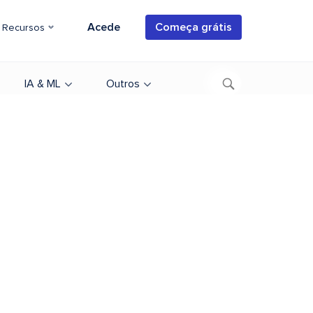
Acede
Começa grátis
Recursos
IA & ML
Outros