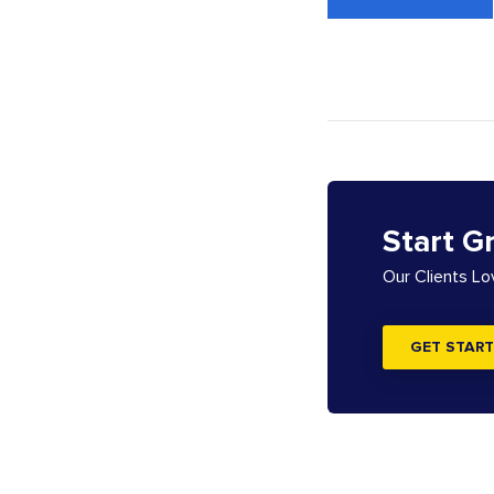
Start G
Our Clients L
GET START