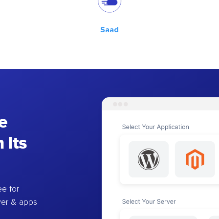
Saad
e
 Its
e for
ver & apps