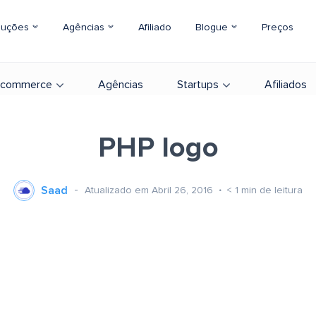
luções
Agências
Afiliado
Blogue
Preços
-commerce
Agências
Startups
Afiliados
PHP logo
Saad
Atualizado em Abril 26, 2016
< 1
min de leitura