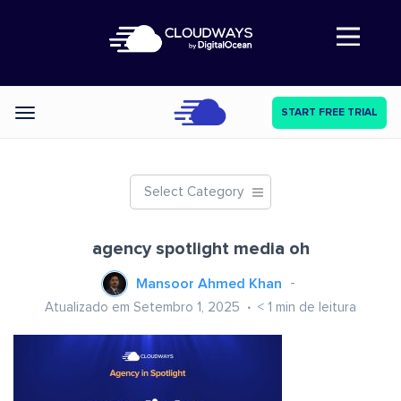
Abre a navegação
START FREE TRIAL
Categories
Select Category
agency spotlight media oh
Mansoor Ahmed Khan
Atualizado em Setembro 1, 2025
< 1
min de leitura