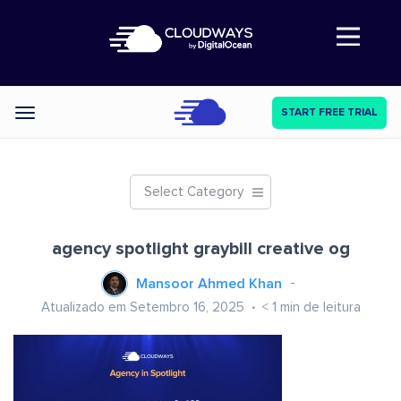
Abre a navegação
START FREE TRIAL
Categories
Select Category
agency spotlight graybill creative og
Mansoor Ahmed Khan
Atualizado em Setembro 16, 2025
< 1
min de leitura