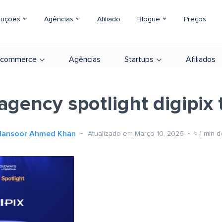
luções
Agências
Afiliado
Blogue
Preços
-commerce
Agências
Startups
Afiliados
agency spotlight digipix 
ansoor Ahmed Khan
Atualizado em Março 10, 2026
< 1
min de