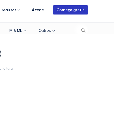
Acede
Começa grátis
Recursos
IA & ML
Outros
t
 leitura