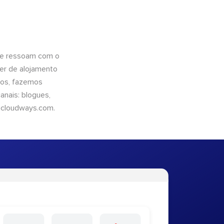
que ressoam com o
er de alojamento
ntos, fazemos
nais: blogues,
cloudways.com
.