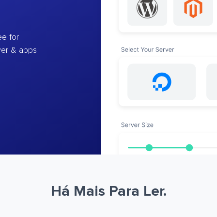
e for
ver & apps
Há Mais Para Ler.