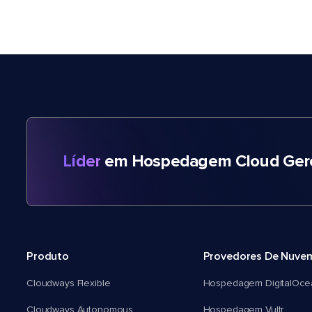
Líder
em Hospedagem Cloud Gere
Produto
Provedores De Nuve
Cloudways Flexible
Hospedagem DigitalOce
Cloudways Autonomous
Hospedagem Vultr