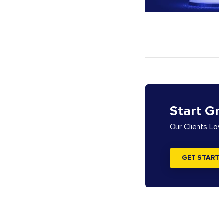
Start G
Our Clients L
GET START