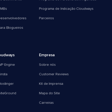
SMBs
Programa de Indicação Cloudways
esenvolvedores
Parceiros
ra Blogueiros
oudways
Empresa
WP Engine
Sobre nós
insta
Customer Reviews
ostinger
Kit de Imprensa
SiteGround
Mapa do Site
Carreiras