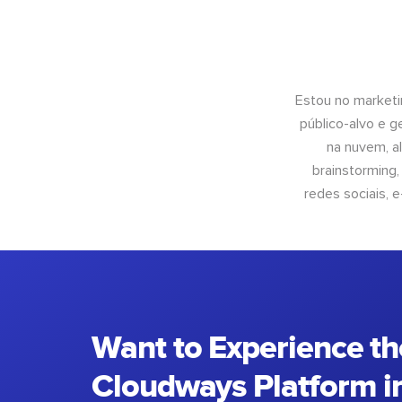
Estou no marketi
público-alvo e 
na nuvem, al
brainstorming
redes sociais, 
Want to Experience th
Cloudways Platform in