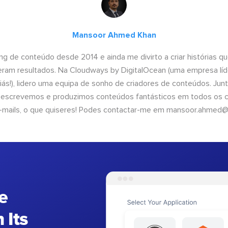
Mansoor Ahmed Khan
ng de conteúdo desde 2014 e ainda me divirto a criar histórias 
geram resultados. Na Cloudways by DigitalOcean (uma empresa líd
iás!), lidero uma equipa de sonho de criadores de conteúdos. Ju
, escrevemos e produzimos conteúdos fantásticos em todos os ca
e-mails, o que quiseres! Podes contactar-me em
mansoor.ahmed@
e
 Its